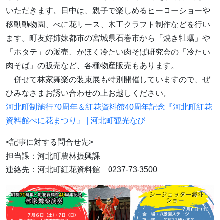
いただきます。日中は、親子で楽しめるヒーローショーや
移動動物園、べに花リース、木工クラフト制作などを行い
ます。町友好姉妹都市の宮城県石巻市から「焼き牡蠣」や
「ホタテ」の販売、かほく冷たい肉そば研究会の「冷たい
肉そば」の販売など、各種物産販売もあります。
併せて林家舞楽の装束展も特別開催していますので、ぜ
ひみなさまお誘い合わせの上お越しください。
河北町制施行70周年＆紅花資料館40周年記念『河北町紅花
資料館べに花まつり』 | 河北町観光なび
<記事に対する問合せ先>
担当課：河北町農林振興課
連絡先：河北町紅花資料館 0237-73-3500