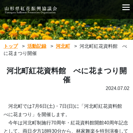
トップ
>
活動記録
>
河北町
>
河北町紅花資料館 べ
に花まつり開催
河北町紅花資料館 べに花まつり開
催
2024.07.02
河北町では7月6日(土)・7日(日)に「河北町紅花資料館
べに花まつり」を開催します。
今年は河北町制施行70周年・紅花資料館開館40周年記念
として、両日夕方18時30分から、林家舞楽を特別演奏して