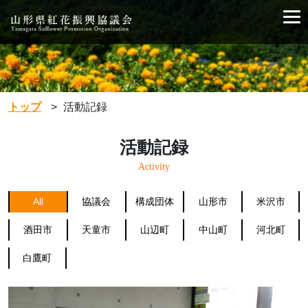
トップ
>
活動記録
活動記録
Activity
All
協議会
構成団体
山形市
米沢市
酒田市
天童市
山辺町
中山町
河北町
白鷹町