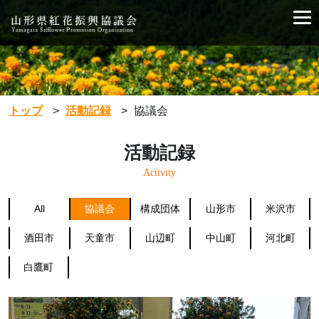
トップ
>
活動記録
>
協議会
活動記録
Activity
All
協議会
構成団体
山形市
米沢市
酒田市
天童市
山辺町
中山町
河北町
白鷹町