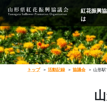
紅花振興
は
トップ
活動記録
協議会
山形駅
>
>
>
山