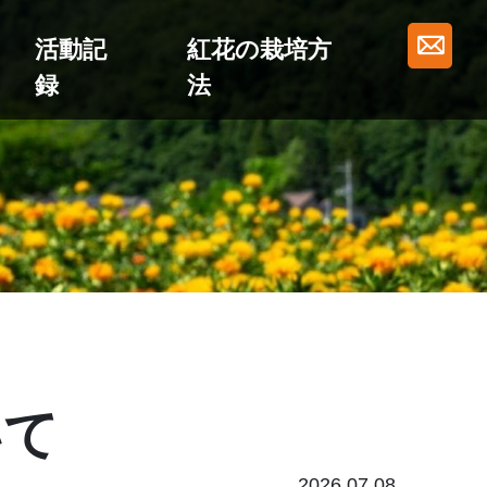
活動記
紅花の栽培方
録
法
いて
2026.07.08