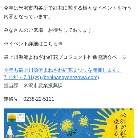
今年は米沢市内各所で紅花に関する様々なイベントを行う
内容となっています。
みなさんのご来場、お待ちしております。
※イベント詳細はこちら※
最上川源流よねざわ紅花プロジェクト推進協議会ページ
今年も最上川源流よねざわ紅花まつりを開催します。
:
7.1(火)～7.31(木) (benibanayonezawa.com)
「よ
担当課：米沢市農業振興課
ね
連絡先：0238-22-5111
ざ
わ
紅
花
ま
つ