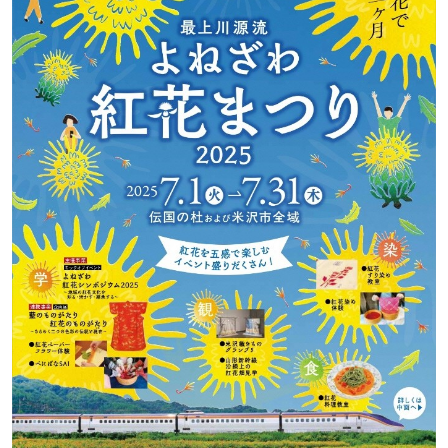
り
2025」
開
催
の
お
知
ら
せ