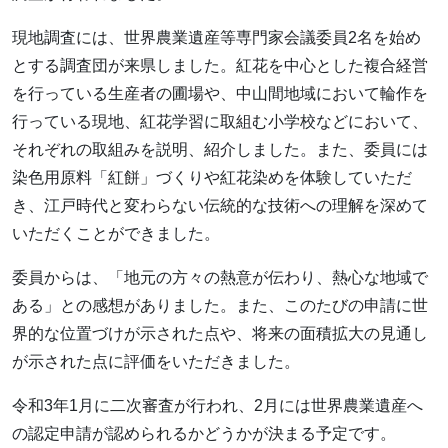
現地調査には、世界農業遺産等専門家会議委員2名を始め
とする調査団が来県しました。紅花を中心とした複合経営
を行っている生産者の圃場や、中山間地域において輪作を
行っている現地、紅花学習に取組む小学校などにおいて、
それぞれの取組みを説明、紹介しました。また、委員には
染色用原料「紅餅」づくりや紅花染めを体験していただ
き、江戸時代と変わらない伝統的な技術への理解を深めて
いただくことができました。
委員からは、「地元の方々の熱意が伝わり、熱心な地域で
ある」との感想がありました。また、このたびの申請に世
界的な位置づけが示された点や、将来の面積拡大の見通し
が示された点に評価をいただきました。
令和3年1月に二次審査が行われ、2月には世界農業遺産へ
の認定申請が認められるかどうかが決まる予定です。